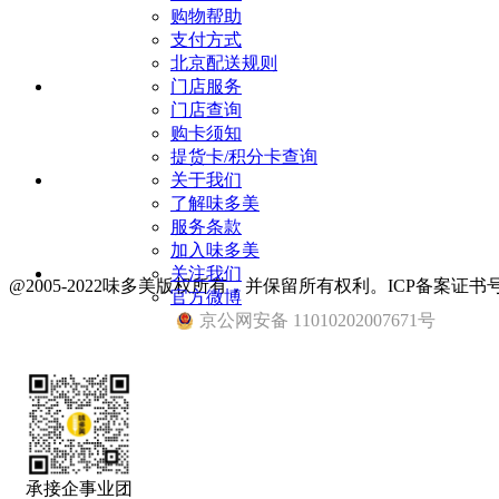
购物帮助
支付方式
北京配送规则
门店服务
门店查询
购卡须知
提货卡/积分卡查询
关于我们
了解味多美
服务条款
加入味多美
关注我们
@2005-2022味多美版权所有，并保留所有权利。ICP备案证书号
官方微博
京公网安备 11010202007671号
承接企事业团