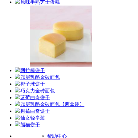
原味半熟芝士蛋糕
阿拉棒饼干
70层乳酪金砖面包
椰子球饼干
巧克力金砖面包
蓝莓曲奇饼干
70层乳酪金砖面包【两盒装】
树莓曲奇饼干
仙女轻享装
熊猫饼干
帮助中心