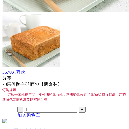
3670
人喜欢
分享
70层乳酪金砖面包【两盒装】
订购提示：
1、订购全国邮寄产品，实付满99元包邮，不满99元收取10元/单运费（新疆、西
新旧包装随机发货以实物为准
加入购物车