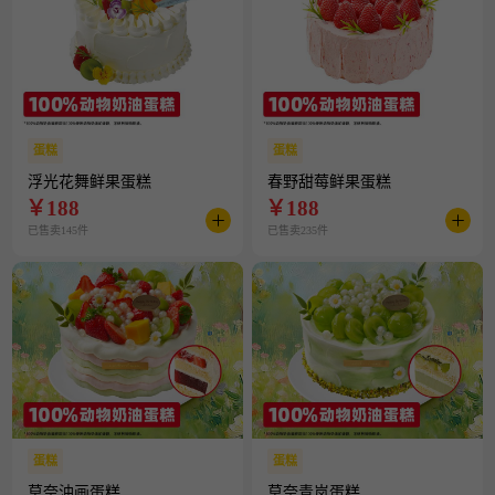
蛋糕
蛋糕
浮光花舞鲜果蛋糕
春野甜莓鲜果蛋糕
￥
188
￥
188
已售卖145件
已售卖235件
蛋糕
蛋糕
莫奈油画蛋糕
莫奈青岚蛋糕