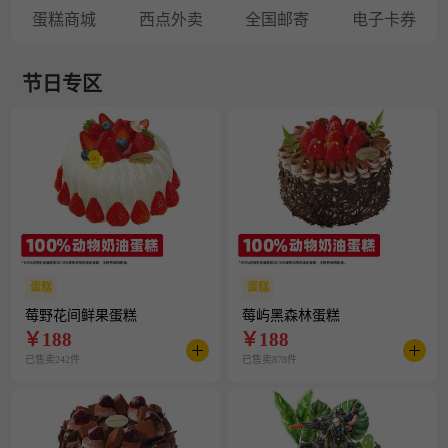
蛋糕商城
西点外卖
全国邮寄
电子卡券
节日专区
蛋糕
蛋糕
莓野花间鲜果蛋糕
莓屿黑森林蛋糕
￥
188
￥
188
已售卖242件
已售卖878件