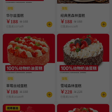
蛋糕
蛋糕
华尔兹蛋糕
经典黑森林蛋糕
￥
188
￥
188
￥188
￥188
已售卖233758件
已售卖643138件
蛋糕
蛋糕
草莓丝绒蛋糕
雪域森林蛋糕
￥
188
￥
228
￥188
￥228
已售卖265680件
已售卖230327件