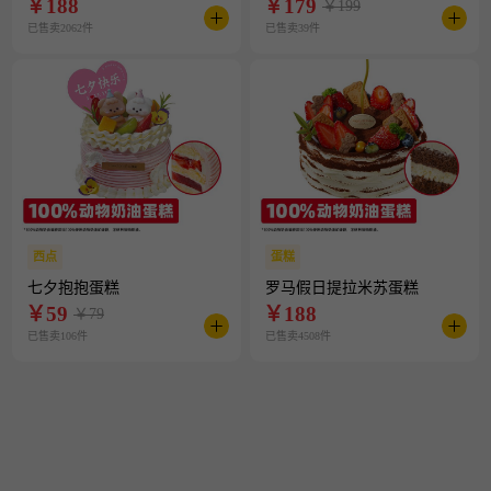
￥
188
￥
179
￥199
已售卖2062件
已售卖39件
西点
蛋糕
七夕抱抱蛋糕
罗马假日提拉米苏蛋糕
￥
59
￥
188
￥79
已售卖106件
已售卖4508件