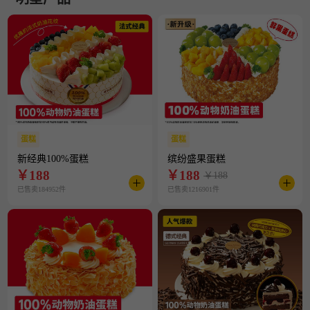
蛋糕
蛋糕
新经典100%蛋糕
缤纷盛果蛋糕
￥
188
￥
188
￥188
已售卖184952件
已售卖1216901件