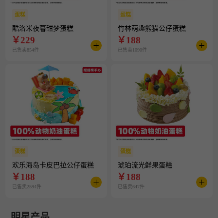
蛋糕
蛋糕
酷洛米夜暮甜梦蛋糕
竹林萌趣熊猫公仔蛋糕
￥
229
￥
188
已售卖854件
已售卖1090件
蛋糕
蛋糕
欢乐海岛卡皮巴拉公仔蛋糕
琥珀流光鲜果蛋糕
￥
188
￥
188
已售卖2594件
已售卖647件
明星产品