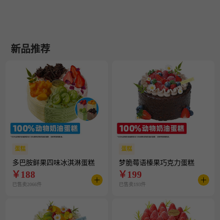
新品推荐
蛋糕
蛋糕
多巴胺鲜果四味冰淇淋蛋糕
梦脆莓语榛果巧克力蛋糕
￥
188
￥
199
已售卖2066件
已售卖193件