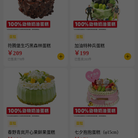
蛋糕
蛋糕
符腾堡生巧黑森林蛋糕
加油特种兵蛋糕
￥
209
￥
199
已售卖778件
已售卖283件
蛋糕
蛋糕
春野青岚开心果鲜果蛋糕
七夕抱抱蛋糕（φ15cm）