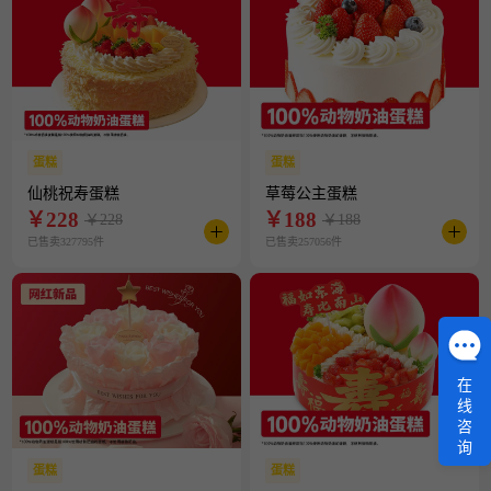
蛋糕
蛋糕
仙桃祝寿蛋糕
草莓公主蛋糕
￥
228
￥
188
￥228
￥188
已售卖327795件
已售卖257056件
在
线
咨
询
蛋糕
蛋糕