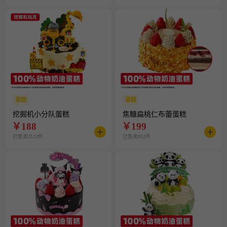
蛋糕
蛋糕
挖掘机小分队蛋糕
焦糖扁桃仁布蕾蛋糕
￥
188
￥
199
已售卖2110件
已售卖952件