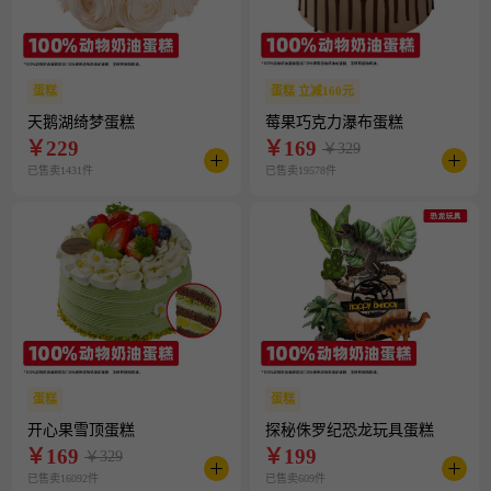
蛋糕
蛋糕 立减160元
天鹅湖绮梦蛋糕
莓果巧克力瀑布蛋糕
￥
229
￥
169
￥329
已售卖1431件
已售卖19578件
蛋糕
蛋糕
开心果雪顶蛋糕
探秘侏罗纪恐龙玩具蛋糕
￥
169
￥
199
￥329
已售卖16092件
已售卖609件