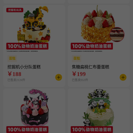
蛋糕
蛋糕
挖掘机小分队蛋糕
焦糖扁桃仁布蕾蛋糕
￥
188
￥
199
已售卖2126件
已售卖953件