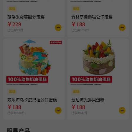
蛋糕
蛋糕
酷洛米夜暮甜梦蛋糕
竹林萌趣熊猫公仔蛋糕
￥
229
￥
188
已售卖858件
已售卖1091件
蛋糕
蛋糕
欢乐海岛卡皮巴拉公仔蛋糕
琥珀流光鲜果蛋糕
￥
188
￥
188
已售卖2608件
已售卖647件
明星产品