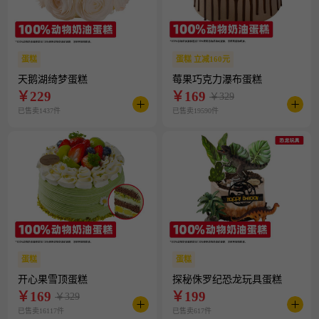
蛋糕
蛋糕 立减160元
天鹅湖绮梦蛋糕
莓果巧克力瀑布蛋糕
￥
229
￥
169
￥329
已售卖1437件
已售卖19590件
蛋糕
蛋糕
开心果雪顶蛋糕
探秘侏罗纪恐龙玩具蛋糕
￥
169
￥
199
￥329
已售卖16117件
已售卖617件