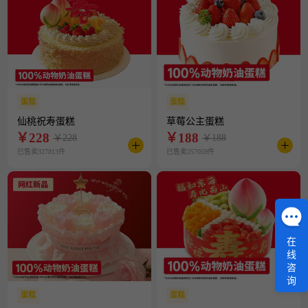
蛋糕
蛋糕
仙桃祝寿蛋糕
草莓公主蛋糕
￥
228
￥
188
￥228
￥188
已售卖327813件
已售卖257059件
在
线
咨
询
蛋糕
蛋糕