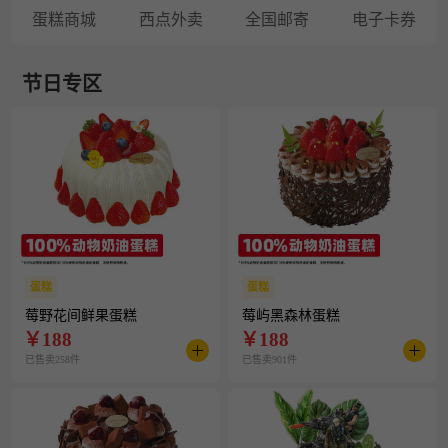
蛋糕商城
西点外卖
全国邮寄
电子卡券
节日专区
蛋糕
蛋糕
莓野花间鲜果蛋糕
莓屿黑森林蛋糕
￥
188
￥
188
已售卖258件
已售卖901件