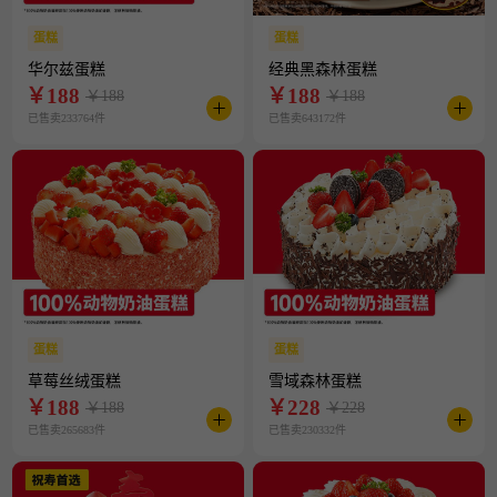
蛋糕
蛋糕
华尔兹蛋糕
经典黑森林蛋糕
￥
188
￥
188
￥188
￥188
已售卖233764件
已售卖643172件
蛋糕
蛋糕
草莓丝绒蛋糕
雪域森林蛋糕
￥
188
￥
228
￥188
￥228
已售卖265683件
已售卖230332件