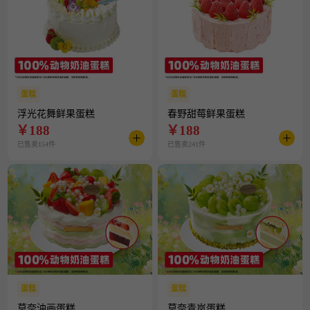
蛋糕
蛋糕
浮光花舞鲜果蛋糕
春野甜莓鲜果蛋糕
￥
188
￥
188
已售卖154件
已售卖241件
蛋糕
蛋糕
莫奈油画蛋糕
莫奈青岚蛋糕