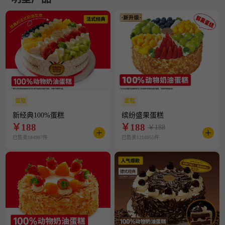
蛋糕
蛋糕
新经典100%蛋糕
缤纷盛果蛋糕
￥
188
￥
188
￥188
已售卖184997件
已售卖1216955件