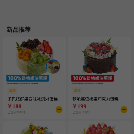
新品推荐
蛋糕
蛋糕
多巴胺鲜果四味冰淇淋蛋糕
梦脆莓语榛果巧克力蛋糕
￥
188
￥
199
已售卖2089件
已售卖195件