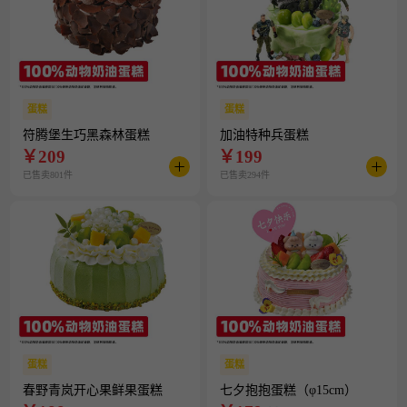
蛋糕
蛋糕
符腾堡生巧黑森林蛋糕
加油特种兵蛋糕
￥
209
￥
199
已售卖801件
已售卖294件
蛋糕
蛋糕
春野青岚开心果鲜果蛋糕
七夕抱抱蛋糕（φ15cm）