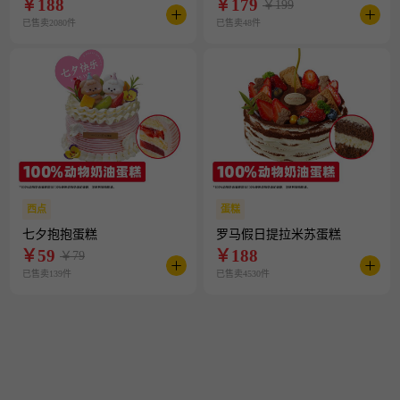
￥
188
￥
179
￥199
已售卖2080件
已售卖48件
西点
蛋糕
七夕抱抱蛋糕
罗马假日提拉米苏蛋糕
￥
59
￥
188
￥79
已售卖139件
已售卖4530件