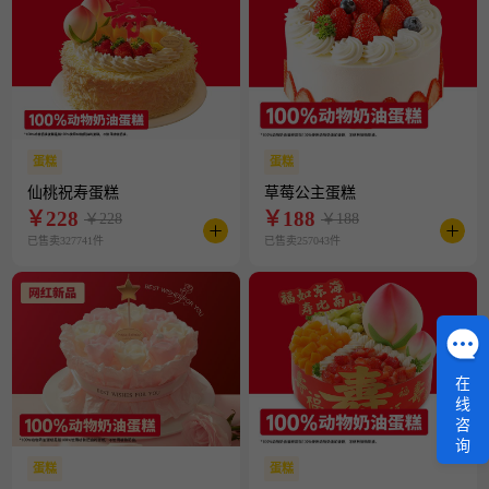
蛋糕
蛋糕
仙桃祝寿蛋糕
草莓公主蛋糕
￥
228
￥
188
￥228
￥188
已售卖327741件
已售卖257043件
在
线
咨
询
蛋糕
蛋糕