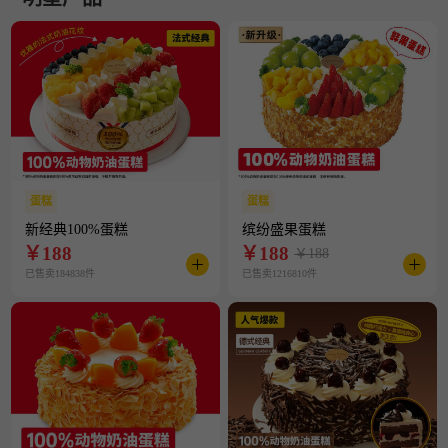
蛋糕
蛋糕
新经典100%蛋糕
缤纷盛果蛋糕
￥
188
￥
188
￥188
已售卖184838件
已售卖1216810件