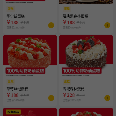
蛋糕
蛋糕
华尔兹蛋糕
经典黑森林蛋糕
￥
188
￥
188
￥188
￥188
已售卖233746件
已售卖643029件
蛋糕
蛋糕
草莓丝绒蛋糕
雪域森林蛋糕
￥
188
￥
228
￥188
￥228
已售卖265666件
已售卖230318件