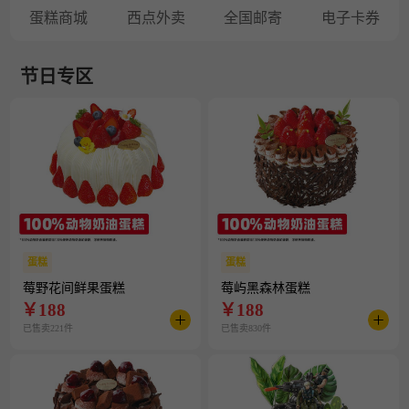
蛋糕商城
西点外卖
全国邮寄
电子卡券
节日专区
蛋糕
蛋糕
莓野花间鲜果蛋糕
莓屿黑森林蛋糕
￥
188
￥
188
已售卖221件
已售卖830件