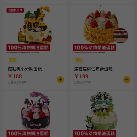
蛋糕
蛋糕
挖掘机小分队蛋糕
焦糖扁桃仁布蕾蛋糕
￥
188
￥
199
已售卖2083件
已售卖947件