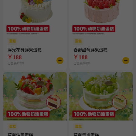
蛋糕
蛋糕
浮光花舞鲜果蛋糕
春野甜莓鲜果蛋糕
￥
188
￥
188
已售卖125件
已售卖201件
蛋糕
蛋糕
莫奈油画蛋糕
莫奈青岚蛋糕