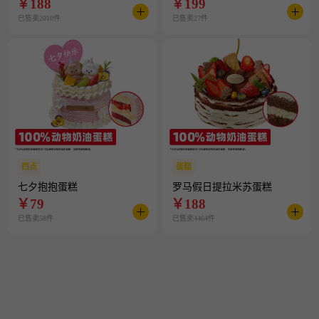
￥
188
￥
199
已售卖2010件
已售卖27件
西点
蛋糕
七夕抱抱蛋糕
罗马假日提拉米苏蛋糕
￥
79
￥
188
已售卖58件
已售卖4464件