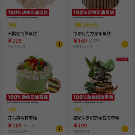
蛋糕
蛋糕 立减160元
天鹅湖绮梦蛋糕
莓果巧克力瀑布蛋糕
￥
229
￥
169
￥329
已售卖1403件
已售卖19524件
蛋糕
蛋糕
开心果雪顶蛋糕
探秘侏罗纪恐龙玩具蛋糕
￥
169
￥
199
￥329
已售卖16028件
已售卖591件