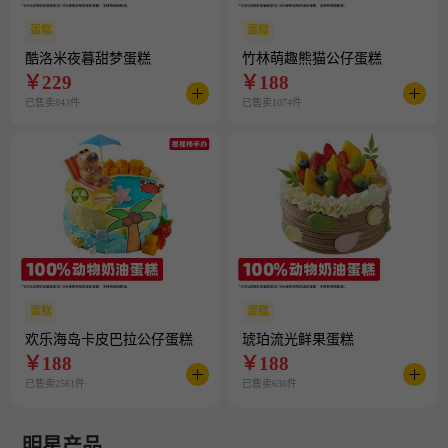
蛋糕
蛋糕
酷洛米夜暮甜梦蛋糕
竹林萌趣熊猫公仔蛋糕
￥
229
￥
188
已售卖843件
已售卖1074件
蛋糕
蛋糕
欢乐海岛卡皮巴拉公仔蛋糕
琥珀流光鲜果蛋糕
￥
188
￥
188
已售卖2561件
已售卖636件
明星产品