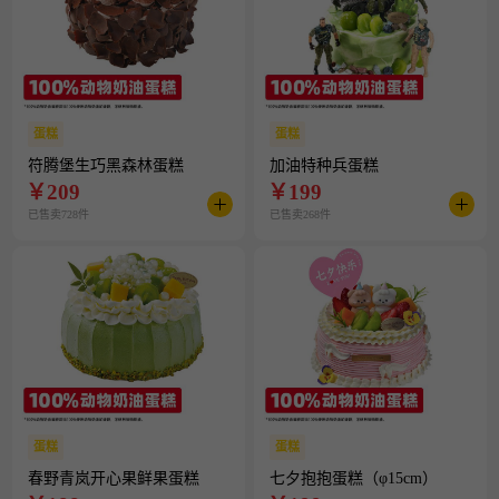
蛋糕
蛋糕
符腾堡生巧黑森林蛋糕
加油特种兵蛋糕
￥
209
￥
199
已售卖728件
已售卖268件
蛋糕
蛋糕
春野青岚开心果鲜果蛋糕
七夕抱抱蛋糕（φ15cm）