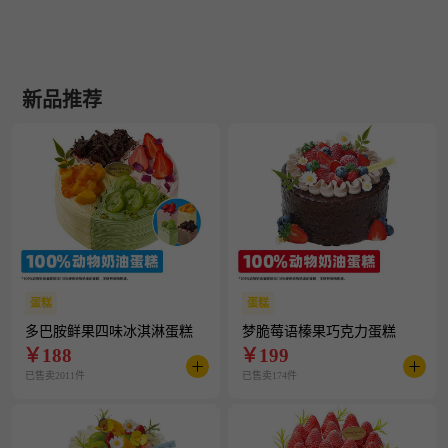
新品推荐
蛋糕
蛋糕
多巴胺鲜果四味冰淇淋蛋糕
梦脆莓语榛果巧克力蛋糕
￥
188
￥
199
已售卖2011件
已售卖174件