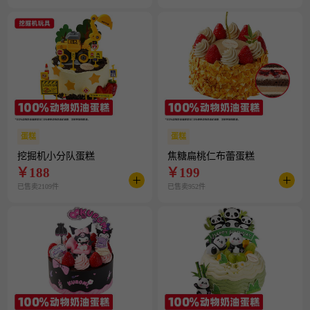
蛋糕
蛋糕
挖掘机小分队蛋糕
焦糖扁桃仁布蕾蛋糕
￥
188
￥
199
已售卖2109件
已售卖952件