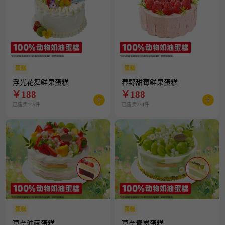
蛋糕
蛋糕
浮光花舞鲜果蛋糕
春野甜莓鲜果蛋糕
￥
188
￥
188
已售卖145件
已售卖234件
蛋糕
蛋糕
莫奈油画蛋糕
莫奈青岚蛋糕