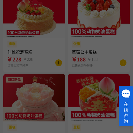
蛋糕
蛋糕
仙桃祝寿蛋糕
草莓公主蛋糕
￥
228
￥
188
￥228
￥188
已售卖327795件
已售卖257056件
在
线
咨
询
蛋糕
蛋糕