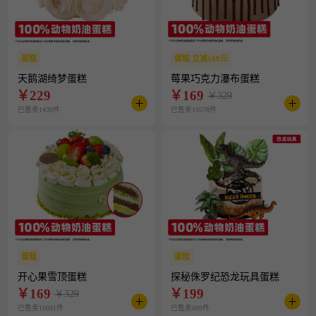
蛋糕
蛋糕 立减160元
天鹅湖绮梦蛋糕
莓果巧克力瀑布蛋糕
￥
229
￥
169
￥329
已售卖1430件
已售卖19578件
蛋糕
蛋糕
开心果雪顶蛋糕
探秘侏罗纪恐龙玩具蛋糕
￥
169
￥
199
￥329
已售卖16091件
已售卖609件