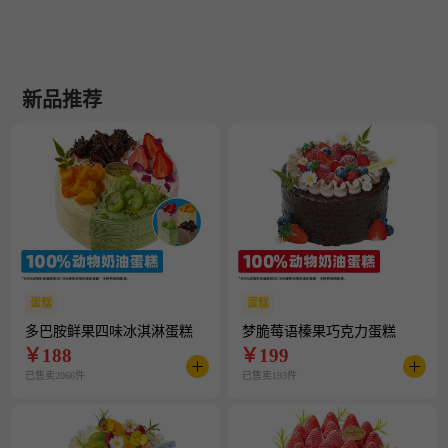
新品推荐
蛋糕
蛋糕
多巴胺鲜果四味冰淇淋蛋糕
梦脆莓语榛果巧克力蛋糕
￥
188
￥
199
已售卖2066件
已售卖193件