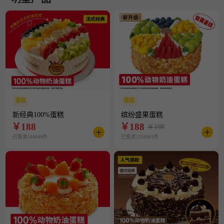
蛋糕
蛋糕
新经典100%蛋糕
缤纷盛果蛋糕
￥
188
￥
188
￥188
已售卖184949件
已售卖1216901件