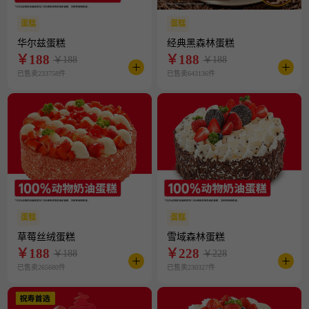
蛋糕
蛋糕
华尔兹蛋糕
经典黑森林蛋糕
￥
188
￥
188
￥188
￥188
已售卖233758件
已售卖643136件
蛋糕
蛋糕
草莓丝绒蛋糕
雪域森林蛋糕
￥
188
￥
228
￥188
￥228
已售卖265680件
已售卖230327件