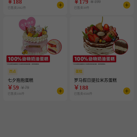
￥
188
￥
179
￥199
已售卖2062件
已售卖39件
西点
蛋糕
七夕抱抱蛋糕
罗马假日提拉米苏蛋糕
￥
59
￥
188
￥79
已售卖106件
已售卖4506件