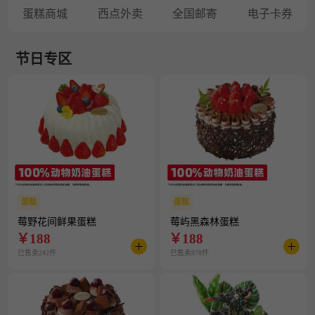
蛋糕商城
西点外卖
全国邮寄
电子卡券
节日专区
蛋糕
蛋糕
莓野花间鲜果蛋糕
莓屿黑森林蛋糕
￥
188
￥
188
已售卖242件
已售卖878件