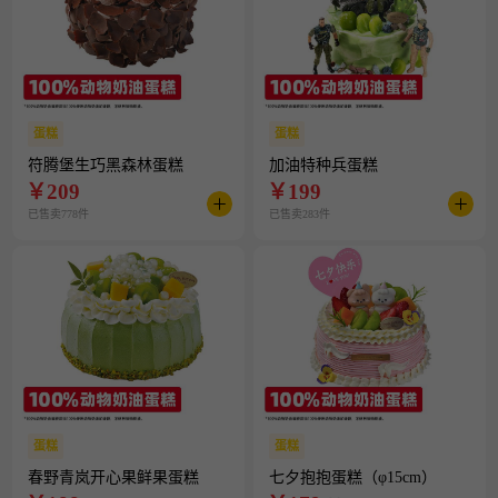
蛋糕
蛋糕
符腾堡生巧黑森林蛋糕
加油特种兵蛋糕
￥
209
￥
199
已售卖778件
已售卖283件
蛋糕
蛋糕
春野青岚开心果鲜果蛋糕
七夕抱抱蛋糕（φ15cm）