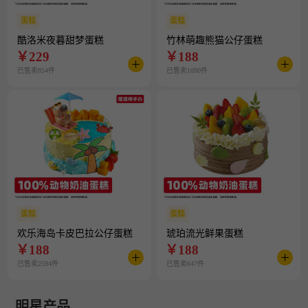
蛋糕
蛋糕
酷洛米夜暮甜梦蛋糕
竹林萌趣熊猫公仔蛋糕
￥
229
￥
188
已售卖854件
已售卖1090件
蛋糕
蛋糕
欢乐海岛卡皮巴拉公仔蛋糕
琥珀流光鲜果蛋糕
￥
188
￥
188
已售卖2594件
已售卖647件
明星产品