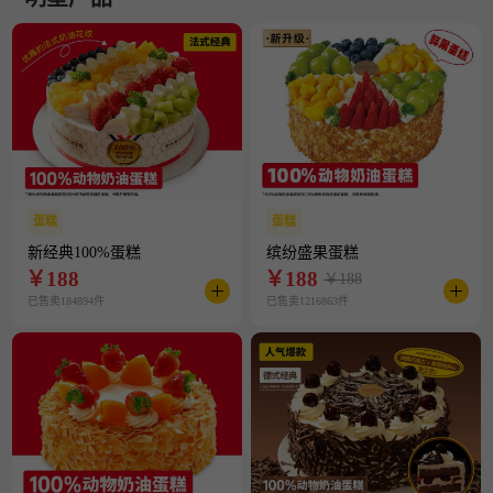
蛋糕
蛋糕
新经典100%蛋糕
缤纷盛果蛋糕
￥
188
￥
188
￥188
已售卖184894件
已售卖1216863件