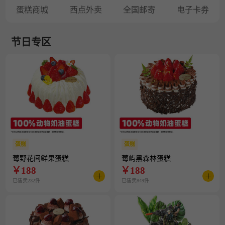
蛋糕商城
西点外卖
全国邮寄
电子卡券
节日专区
蛋糕
蛋糕
莓野花间鲜果蛋糕
莓屿黑森林蛋糕
￥
188
￥
188
已售卖232件
已售卖849件