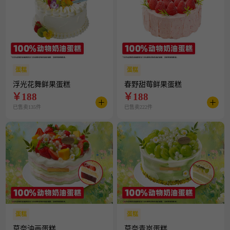
蛋糕
蛋糕
浮光花舞鲜果蛋糕
春野甜莓鲜果蛋糕
￥
188
￥
188
已售卖135件
已售卖222件
蛋糕
蛋糕
莫奈油画蛋糕
莫奈青岚蛋糕