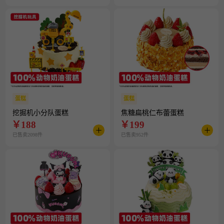
蛋糕
蛋糕
挖掘机小分队蛋糕
焦糖扁桃仁布蕾蛋糕
￥
188
￥
199
已售卖2098件
已售卖952件