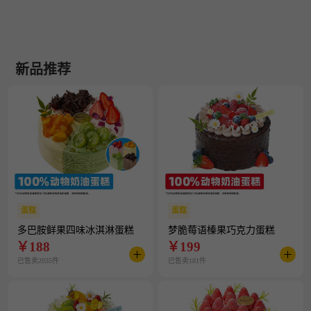
新品推荐
蛋糕
蛋糕
多巴胺鲜果四味冰淇淋蛋糕
梦脆莓语榛果巧克力蛋糕
￥
188
￥
199
已售卖2035件
已售卖181件