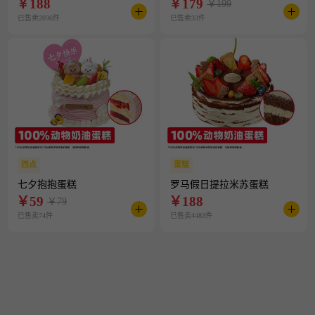
￥
188
￥
179
￥199
已售卖2036件
已售卖33件
西点
蛋糕
七夕抱抱蛋糕
罗马假日提拉米苏蛋糕
￥
59
￥
188
￥79
已售卖74件
已售卖4483件