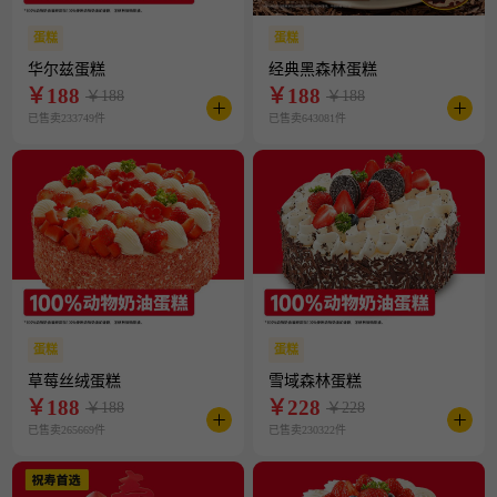
蛋糕
蛋糕
华尔兹蛋糕
经典黑森林蛋糕
￥
188
￥
188
￥188
￥188
已售卖233749件
已售卖643081件
蛋糕
蛋糕
草莓丝绒蛋糕
雪域森林蛋糕
￥
188
￥
228
￥188
￥228
已售卖265669件
已售卖230322件