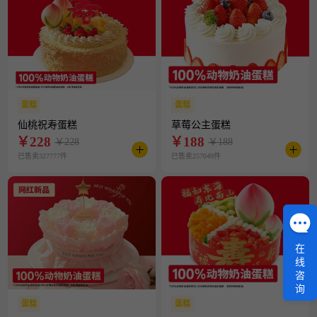
蛋糕
蛋糕
仙桃祝寿蛋糕
草莓公主蛋糕
￥
228
￥
188
￥228
￥188
已售卖327777件
已售卖257049件
在
线
咨
询
蛋糕
蛋糕