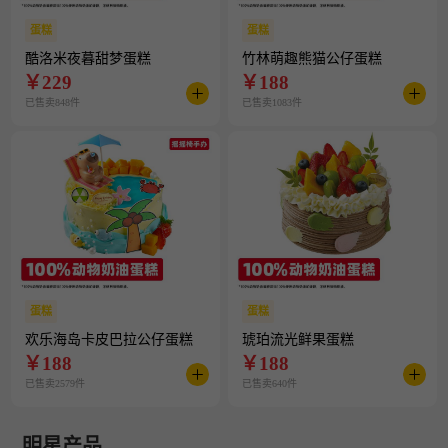
蛋糕
蛋糕
酷洛米夜暮甜梦蛋糕
竹林萌趣熊猫公仔蛋糕
￥
229
￥
188
已售卖848件
已售卖1083件
蛋糕
蛋糕
欢乐海岛卡皮巴拉公仔蛋糕
琥珀流光鲜果蛋糕
￥
188
￥
188
已售卖2579件
已售卖640件
明星产品