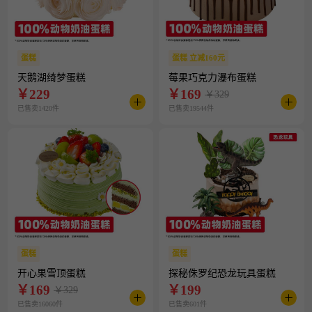
蛋糕
蛋糕 立减160元
天鹅湖绮梦蛋糕
莓果巧克力瀑布蛋糕
￥
229
￥
169
￥329
已售卖1420件
已售卖19544件
蛋糕
蛋糕
开心果雪顶蛋糕
探秘侏罗纪恐龙玩具蛋糕
￥
169
￥
199
￥329
已售卖16060件
已售卖601件