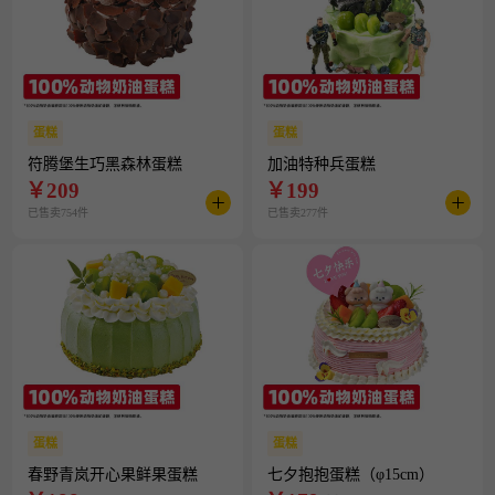
蛋糕
蛋糕
符腾堡生巧黑森林蛋糕
加油特种兵蛋糕
￥
209
￥
199
已售卖754件
已售卖277件
蛋糕
蛋糕
春野青岚开心果鲜果蛋糕
七夕抱抱蛋糕（φ15cm）